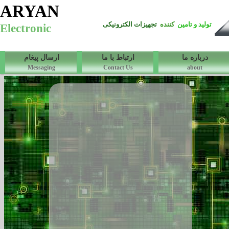
ARYAN
تولید و تامین
کننده
تجهیزات الکترونیکی
Electronic
درباره ما
ارتباط با ما
ارسال پیغام
Messaging
Contact Us
about
APC 166 شمارنده پیش انتخابی
قابل برنامه ریزی - صعودی و نزولی
چهار رقمی - ورودی انواع سنسور و
میکروسوئیچ -خروجی قایل برنامه
ریزی - سرعت بالا - نمایش همزمان
عدد شمارش شده و عدد انتخابی